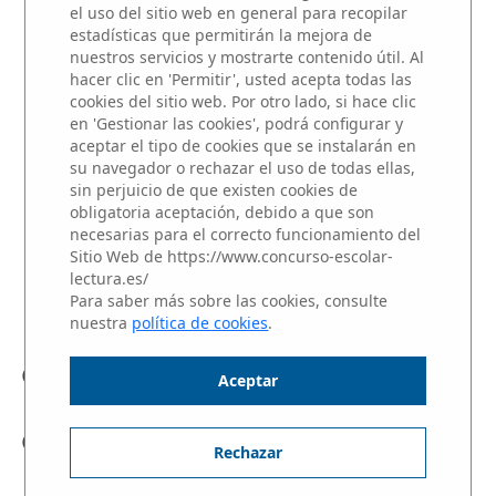
el uso del sitio web en general para recopilar
estadísticas que permitirán la mejora de
MICRORRELATOS
nuestros servicios y mostrarte contenido útil. Al
hacer clic en 'Permitir', usted acepta todas las
cookies del sitio web. Por otro lado, si hace clic
Participantes del centros educativo
en 'Gestionar las cookies', podrá configurar y
LEON FELIPE
aceptar el tipo de cookies que se instalarán en
su navegador o rechazar el uso de todas ellas,
sin perjuicio de que existen cookies de
NIVEL 3: Alumnos de 1 y 2 de
obligatoria aceptación, debido a que son
BACHILLERATO
necesarias para el correcto funcionamiento del
Sitio Web de https://www.concurso-escolar-
Haz clic sobre el nombre del alumno para
lectura.es/
escuchar su Microrrelato.
Para saber más sobre las cookies, consulte
nuestra
política de cookies
.
Sandra Espiñero Briceño
Aceptar
Sara Gallego-Albertos Rodríguez
Rechazar