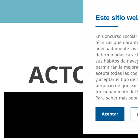
Este sitio web
En Concurso Escolar 
técnicas que garanti
adecuadamente las s
determinadas caracte
sus hábitos de naveg
ACTO DE
permitirán la mejora 
acepta todas las cook
y aceptar el tipo de
perjuicio de que exi
funcionamiento del 
Para saber más sobr
Aceptar