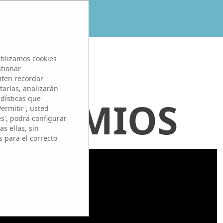
tilizamos cookies
stionar
iten recordar
tarlas, analizarán
adísticas que
 PREMIOS
Permitir', usted
es', podrá configurar
s ellas, sin
s para el correcto