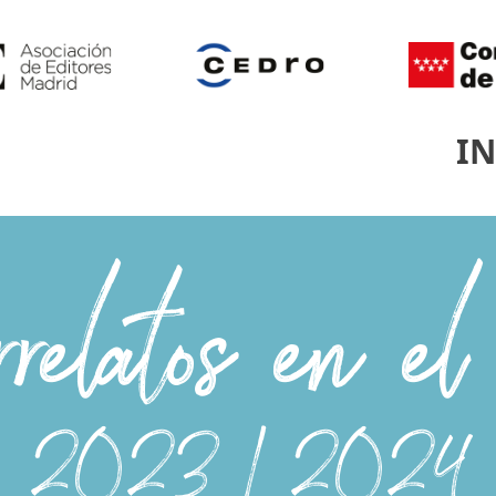
IN
rrelatos en e
2023 / 2024