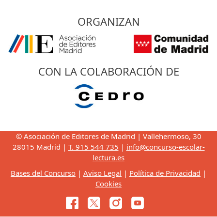
ORGANIZAN
CON LA COLABORACIÓN DE
© Asociación de Editores de Madrid | Vallehermoso, 30
28015 Madrid |
T. 915 544 735
|
info@concurso-escolar-
lectura.es
Bases del Concurso
|
Aviso Legal
|
Política de Privacidad
|
Cookies