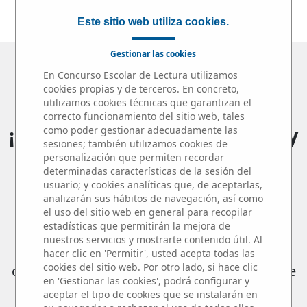
JURADO
|
PREMIOS
Este sitio web utiliza cookies.
Gestionar las cookies
Microrrelatos en el Aula
En Concurso Escolar de Lectura utilizamos
cookies propias y de terceros. En concreto,
2025 / 2026
utilizamos cookies técnicas que garantizan el
correcto funcionamiento del sitio web, tales
¡¡115 centros, 161 profesores y
como poder gestionar adecuadamente las
sesiones; también utilizamos cookies de
más de 820 alumnos
personalización que permiten recordar
determinadas características de la sesión del
participantes!!
usuario; y cookies analíticas que, de aceptarlas,
analizarán sus hábitos de navegación, así como
el uso del sitio web en general para recopilar
estadísticas que permitirán la mejora de
Queremos compartir este éxito con los
nuestros servicios y mostrarte contenido útil. Al
hacer clic en 'Permitir', usted acepta todas las
auténticos protagonistas del Concurso: los
cookies del sitio web. Por otro lado, si hace clic
centros educativos, profesores y alumnos de
en 'Gestionar las cookies', podrá configurar y
la
Comunidad de Madrid
y su enorme
aceptar el tipo de cookies que se instalarán en
compromiso con el fomento de la lectura y