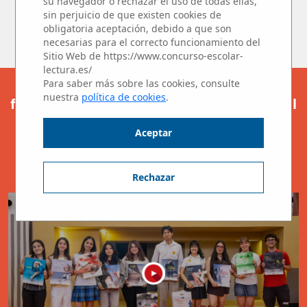
su navegador o rechazar el uso de todas ellas,
escritura.
sin perjuicio de que existen cookies de
obligatoria aceptación, debido a que son
Muchas gracias a todos.
necesarias para el correcto funcionamiento del
Sitio Web de https://www.concurso-escolar-
lectura.es/
Para saber más sobre las cookies, consulte
Os presentamos a las ganadoras y los
nuestra
política de cookies
.
finalistas del Concurso Microrrelatos en el
Aula.
Aceptar
¡Enhorabuena y gracias a todos por
participar!
Rechazar