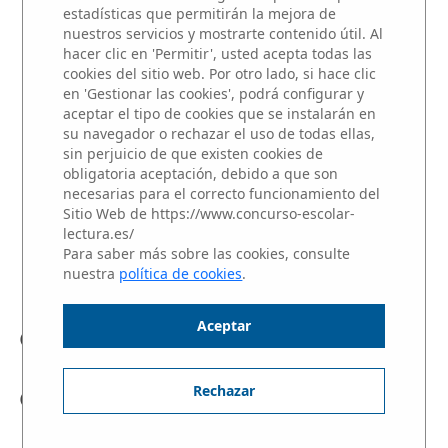
estadísticas que permitirán la mejora de
nuestros servicios y mostrarte contenido útil. Al
MICRORRELATOS
hacer clic en 'Permitir', usted acepta todas las
cookies del sitio web. Por otro lado, si hace clic
en 'Gestionar las cookies', podrá configurar y
Participantes del centros educativo
aceptar el tipo de cookies que se instalarán en
SAN IGNACIO DE LOYOLA
su navegador o rechazar el uso de todas ellas,
sin perjuicio de que existen cookies de
NIVEL 3: Alumnos de 1 y 2 de
obligatoria aceptación, debido a que son
necesarias para el correcto funcionamiento del
BACHILLERATO
Sitio Web de https://www.concurso-escolar-
Haz clic sobre el nombre del alumno para
lectura.es/
Para saber más sobre las cookies, consulte
escuchar su Microrrelato.
nuestra
política de cookies
.
Aceptar
Julia Téllez Aguilar
Rechazar
Mía-Carla González Fernández