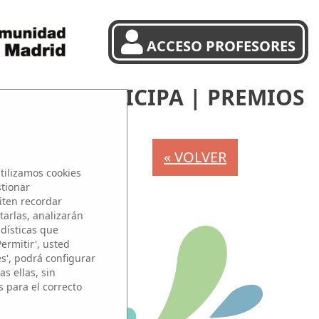
ACCESO PROFESORES
ICIO
|
PARTICIPA
|
PREMIOS
« VOLVER
tilizamos cookies
stionar
iten recordar
tarlas, analizarán
OS
adísticas que
Permitir', usted
es', podrá configurar
s ellas, sin
s para el correcto
vo