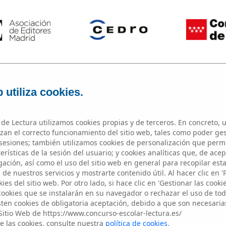
IN
 utiliza cookies.
de Lectura utilizamos cookies propias y de terceros. En concreto, u
zan el correcto funcionamiento del sitio web, tales como poder ge
esiones; también utilizamos cookies de personalización que perm
rísticas de la sesión del usuario; y cookies analíticas que, de acep
ICRORRELAT
ación, así como el uso del sitio web en general para recopilar est
de nuestros servicios y mostrarte contenido útil. Al hacer clic en '
ies del sitio web. Por otro lado, si hace clic en 'Gestionar las cooki
 cookies que se instalarán en su navegador o rechazar el uso de toda
sten cookies de obligatoria aceptación, debido a que son necesaria
articipantes del centros educati
Sitio Web de https://www.concurso-escolar-lectura.es/
e las cookies, consulte nuestra
política de cookies
.