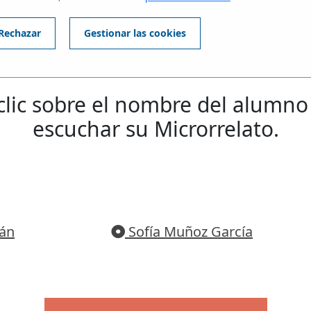
SAGRADA FAMILIA
Rechazar
Gestionar las cookies
NIVEL 3: Alumnos de 1 y 2 de
BACHILLERATO
clic sobre el nombre del alumno
escuchar su Microrrelato.
tán
Sofía Muñoz García