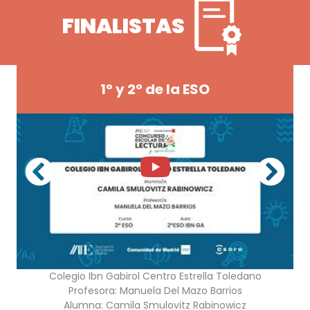
FINALISTAS
1º y 2º de la ESO
Colegio Ibn Gabirol Centro Estrella Toledano
Profesora:
Manuela Del Mazo Barrios
Alumna:
Camila Smulovitz Rabinowicz