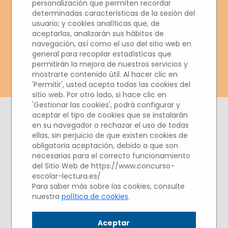
personalización que permiten recordar
LECTURA Y ESCRITURA
determinadas características de la sesión del
usuario; y cookies analíticas que, de
2020/2021
aceptarlas, analizarán sus hábitos de
navegación, así como el uso del sitio web en
general para recopilar estadísticas que
permitirán la mejora de nuestros servicios y
mostrarte contenido útil. Al hacer clic en
'Permitir', usted acepta todas las cookies del
sitio web. Por otro lado, si hace clic en
'Gestionar las cookies', podrá configurar y
aceptar el tipo de cookies que se instalarán
en su navegador o rechazar el uso de todas
ellas, sin perjuicio de que existen cookies de
ACTO DE ELECCIÓN
obligatoria aceptación, debido a que son
DE GANADORES
necesarias para el correcto funcionamiento
del Sitio Web de https://www.concurso-
Emisión en directo vía
escolar-lectura.es/
Para saber más sobre las cookies, consulte
YouTube el jueves 20 de
nuestra
política de cookies
.
mayo de 2021
Aceptar