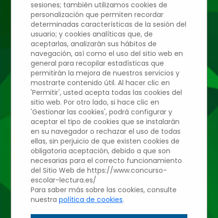
sesiones; también utilizamos cookies de
personalización que permiten recordar
determinadas características de la sesión del
Edición 2022/2023
usuario; y cookies analíticas que, de
aceptarlas, analizarán sus hábitos de
navegación, así como el uso del sitio web en
general para recopilar estadísticas que
PADRE MANYANET
permitirán la mejora de nuestros servicios y
mostrarte contenido útil. Al hacer clic en
'Permitir', usted acepta todas las cookies del
Candela Andreu
sitio web. Por otro lado, si hace clic en
'Gestionar las cookies', podrá configurar y
aceptar el tipo de cookies que se instalarán
Domínguez
en su navegador o rechazar el uso de todas
ellas, sin perjuicio de que existen cookies de
obligatoria aceptación, debido a que son
necesarias para el correcto funcionamiento
Profesor: Antonio Santos
del Sitio Web de https://www.concurso-
escolar-lectura.es/
Rodríguez
Para saber más sobre las cookies, consulte
nuestra
política de cookies
.
2º ESO - Aula: 2º ESO A