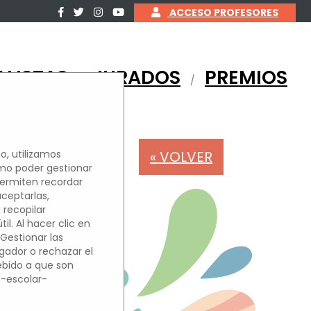
ACCESO PROFESORES
ALISTAS
JURADOS
PREMIOS
/
/
« VOLVER
o, utilizamos
omo poder gestionar
permiten recordar
OS
aceptarlas,
 recopilar
l. Al hacer clic en
'Gestionar las
egador o rechazar el
debido a que son
o-escolar-