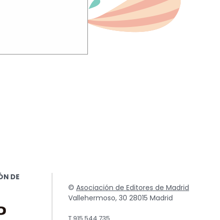
TO
uchar su
ÓN DE
©
Asociación de Editores de Madrid
Vallehermoso, 30 28015 Madrid
T.915 544 735