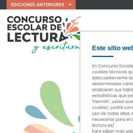
EDICIONES ANTERIORES
Este sitio web
En Concurso Escolar
cookies técnicas qu
adecuadamente las 
M
determinadas caract
analizarán sus hábi
estadísticas que per
'Permitir', usted ace
cookies', podrá con
uso de todas ellas,
necesarias para el
lectura.es/
Para saber más sobr