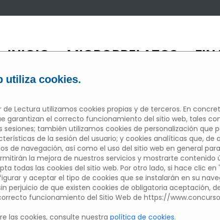
INICIO
MICRORRELATOS
FIN
/
/
 utiliza cookies.
 de Lectura utilizamos cookies propias y de terceros. En concret
e garantizan el correcto funcionamiento del sitio web, tales c
sesiones; también utilizamos cookies de personalización que 
ICRORRELAT
erísticas de la sesión del usuario; y cookies analíticas que, de 
tos de navegación, así como el uso del sitio web en general para
mitirán la mejora de nuestros servicios y mostrarte contenido úti
pta todas las cookies del sitio web. Por otro lado, si hace clic en 
figurar y aceptar el tipo de cookies que se instalarán en su nav
Edición 2022/2023
 sin perjuicio de que existen cookies de obligatoria aceptación, 
 correcto funcionamiento del Sitio Web de https://www.concurs
Participantes del centros educativo
e las cookies, consulte nuestra
política de cookies
.