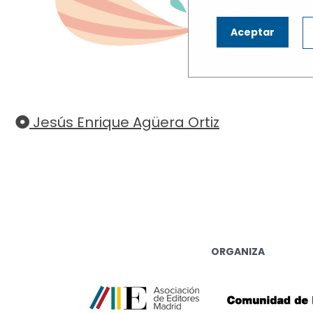
N
Aceptar
Haz cli
Jesús Enrique Agüera Ortiz
ORGANIZA