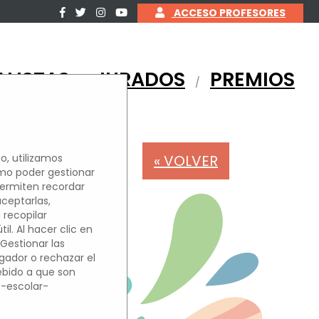
ACCESO PROFESORES
ALISTAS
JURADOS
PREMIOS
/
/
« VOLVER
o, utilizamos
omo poder gestionar
permiten recordar
OS
aceptarlas,
 recopilar
l. Al hacer clic en
'Gestionar las
egador o rechazar el
debido a que son
o-escolar-