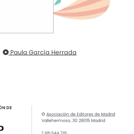
TO
uchar su
Paula García Herrada
ÓN DE
©
Asociación de Editores de Madrid
Vallehermoso, 30 28015 Madrid
T.915 544 735