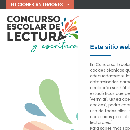
EDICIONES ANTERIORES
Este sitio web
En Concurso Escolar
cookies técnicas qu
adecuadamente las 
M
determinadas caract
analizarán sus hábi
estadísticas que per
'Permitir', usted ace
cookies', podrá con
uso de todas ellas,
necesarias para el
lectura.es/
Para saber más sobr