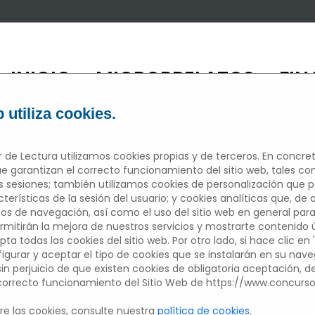
INICIO
MICRORRELATOS
FIN
/
/
 utiliza cookies.
 de Lectura utilizamos cookies propias y de terceros. En concret
e garantizan el correcto funcionamiento del sitio web, tales c
sesiones; también utilizamos cookies de personalización que 
ICRORRELAT
erísticas de la sesión del usuario; y cookies analíticas que, de 
tos de navegación, así como el uso del sitio web en general para
mitirán la mejora de nuestros servicios y mostrarte contenido úti
pta todas las cookies del sitio web. Por otro lado, si hace clic en 
figurar y aceptar el tipo de cookies que se instalarán en su nav
Edición 2022/2023
 sin perjuicio de que existen cookies de obligatoria aceptación, 
 correcto funcionamiento del Sitio Web de https://www.concurs
Participantes del centros educativo
e las cookies, consulte nuestra
política de cookies
.