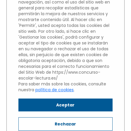
navegación, así como el uso del sitio web en
general para recopilar estadísticas que
Participantes del centros educativo
permitirán la mejora de nuestros servicios y
IES Leonardo da Vinci
mostrarte contenido útil. Al hacer clic en
'Permitir', usted acepta todas las cookies del
sitio web. Por otro lado, si hace clic en
NIVEL 3: Alumnos de 1 y 2 de
'Gestionar las cookies', podrá configurar y
BACHILLERATO
aceptar el tipo de cookies que se instalarán
en su navegador o rechazar el uso de todas
Haz clic sobre el nombre del
ellas, sin perjuicio de que existen cookies de
obligatoria aceptación, debido a que son
alumno para escuchar su
necesarias para el correcto funcionamiento
Microrrelato.
del Sitio Web de https://www.concurso-
escolar-lectura.es/
Para saber más sobre las cookies, consulte
Alejandro Molero García
nuestra
política de cookies
.
Aceptar
Alonso Rueda García
Rechazar
Daniela Pastor Hernández