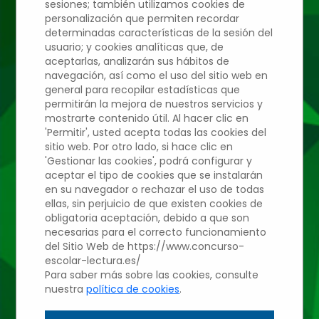
sesiones; también utilizamos cookies de
personalización que permiten recordar
determinadas características de la sesión del
Edición 2022/2023
usuario; y cookies analíticas que, de
aceptarlas, analizarán sus hábitos de
navegación, así como el uso del sitio web en
general para recopilar estadísticas que
IES ÍTACA
permitirán la mejora de nuestros servicios y
mostrarte contenido útil. Al hacer clic en
'Permitir', usted acepta todas las cookies del
Elma Huerta
sitio web. Por otro lado, si hace clic en
'Gestionar las cookies', podrá configurar y
aceptar el tipo de cookies que se instalarán
Muñoz
en su navegador o rechazar el uso de todas
ellas, sin perjuicio de que existen cookies de
obligatoria aceptación, debido a que son
necesarias para el correcto funcionamiento
Profesor: Maria Isabel
del Sitio Web de https://www.concurso-
escolar-lectura.es/
Quero Callejas
Para saber más sobre las cookies, consulte
nuestra
política de cookies
.
2º ESO - Aula: 2ºC