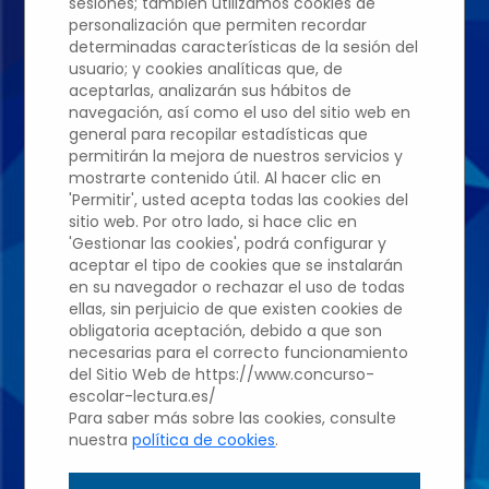
sesiones; también utilizamos cookies de
personalización que permiten recordar
determinadas características de la sesión del
Edición 2022/2023
usuario; y cookies analíticas que, de
aceptarlas, analizarán sus hábitos de
navegación, así como el uso del sitio web en
general para recopilar estadísticas que
COLEGIO EUROPEO
permitirán la mejora de nuestros servicios y
mostrarte contenido útil. Al hacer clic en
DE MADRID
'Permitir', usted acepta todas las cookies del
sitio web. Por otro lado, si hace clic en
'Gestionar las cookies', podrá configurar y
aceptar el tipo de cookies que se instalarán
Luna Herranz
en su navegador o rechazar el uso de todas
ellas, sin perjuicio de que existen cookies de
álvarez
obligatoria aceptación, debido a que son
necesarias para el correcto funcionamiento
del Sitio Web de https://www.concurso-
escolar-lectura.es/
Profesor: Mª De La Vega
Para saber más sobre las cookies, consulte
nuestra
política de cookies
.
Romo Moreno