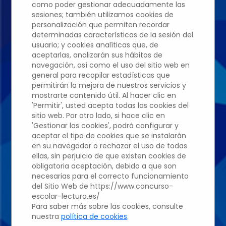
como poder gestionar adecuadamente las
sesiones; también utilizamos cookies de
personalización que permiten recordar
Edición 2022/2023
determinadas características de la sesión del
usuario; y cookies analíticas que, de
aceptarlas, analizarán sus hábitos de
navegación, así como el uso del sitio web en
COLEGIO EUROPEO
general para recopilar estadísticas que
permitirán la mejora de nuestros servicios y
DE MADRID
mostrarte contenido útil. Al hacer clic en
'Permitir', usted acepta todas las cookies del
sitio web. Por otro lado, si hace clic en
Carlos Maria
'Gestionar las cookies', podrá configurar y
aceptar el tipo de cookies que se instalarán
en su navegador o rechazar el uso de todas
García
ellas, sin perjuicio de que existen cookies de
obligatoria aceptación, debido a que son
necesarias para el correcto funcionamiento
del Sitio Web de https://www.concurso-
Profesor: Mª De La Vega
escolar-lectura.es/
Para saber más sobre las cookies, consulte
Romo Moreno
nuestra
política de cookies
.