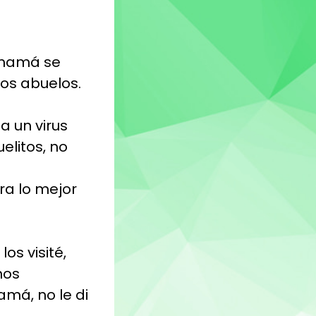
 mamá se
los abuelos.
 un virus
elitos, no
ra lo mejor
os visité,
nos
má, no le di