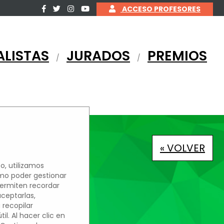
ACCESO PROFESORES
ALISTAS
JURADOS
PREMIOS
/
/
« VOLVER
o, utilizamos
omo poder gestionar
permiten recordar
aceptarlas,
 recopilar
l. Al hacer clic en