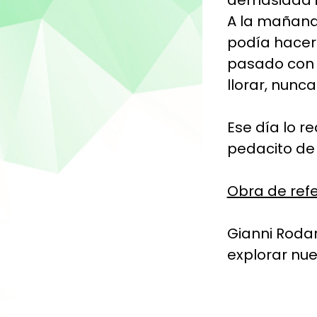
demasiada i
A la mañana
podía hacer 
pasado con 
llorar, nunc
Ese día lo r
pedacito de
Obra de ref
Gianni Rodar
explorar nue