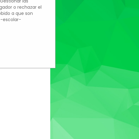
'Gestionar las
egador o rechazar el
debido a que son
o-escolar-
ro