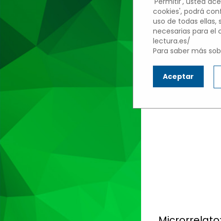
'Permitir', usted ace
cookies', podrá con
uso de todas ellas,
necesarias para el
lectura.es/
Para saber más sobr
C
Aceptar
Microrrelato