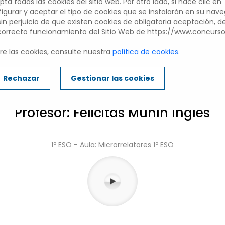
pta todas las cookies del sitio web. Por otro lado, si hace clic en 
COLEGIO CEU SAN PABLO
figurar y aceptar el tipo de cookies que se instalarán en su nav
 sin perjuicio de que existen cookies de obligatoria aceptación, 
MONTEPRÍNCIPE
 correcto funcionamiento del Sitio Web de https://www.concurs
e las cookies, consulte nuestra
política de cookies
.
andela Expósito Monte
Rechazar
Gestionar las cookies
Profesor: Felicitas Munín Inglés
1º ESO - Aula: Microrrelatores 1º ESO
: