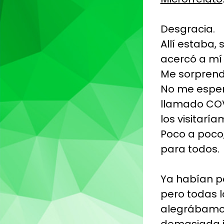
Desgracia.
Allí estaba
acercó a mí 
Me sorprendí
No me esper
llamado COVI
los visitaría
Poco a poco,
para todos.
Ya habían pa
pero todas 
alegrábamos