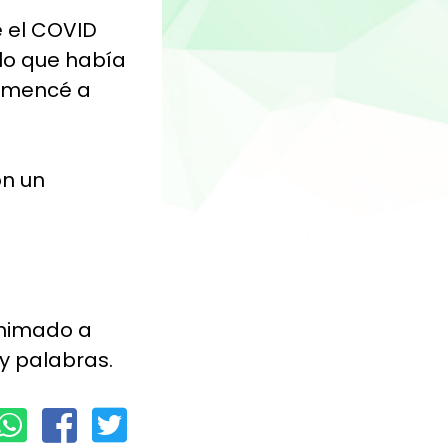
 el COVID
 lo que había
comencé a
on un
 animado a
y palabras.