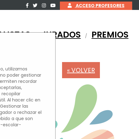
ACCESO PROFESORES
ALISTAS
JURADOS
PREMIOS
/
/
« VOLVER
o, utilizamos
omo poder gestionar
permiten recordar
OS
aceptarlas,
 recopilar
l. Al hacer clic en
'Gestionar las
egador o rechazar el
debido a que son
o-escolar-