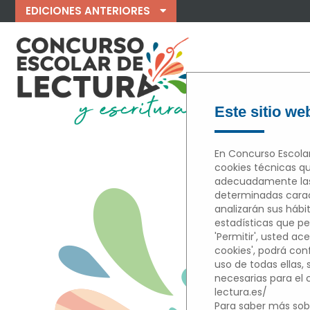
EDICIONES ANTERIORES
Este sitio web
En Concurso Escolar
cookies técnicas qu
adecuadamente las 
M
determinadas caract
analizarán sus hábi
estadísticas que per
'Permitir', usted ace
cookies', podrá con
uso de todas ellas,
necesarias para el
lectura.es/
Para saber más sobr