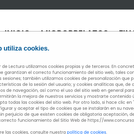
INICIO
MICRORRELATOS
FIN
/
/
 utiliza cookies.
 de Lectura utilizamos cookies propias y de terceros. En concret
e garantizan el correcto funcionamiento del sitio web, tales c
sesiones; también utilizamos cookies de personalización que 
ICRORRELAT
erísticas de la sesión del usuario; y cookies analíticas que, de 
tos de navegación, así como el uso del sitio web en general para
mitirán la mejora de nuestros servicios y mostrarte contenido úti
pta todas las cookies del sitio web. Por otro lado, si hace clic en 
figurar y aceptar el tipo de cookies que se instalarán en su nav
Edición 2022/2023
 sin perjuicio de que existen cookies de obligatoria aceptación, 
 correcto funcionamiento del Sitio Web de https://www.concurs
Participantes del centros educativo
e las cookies, consulte nuestra
política de cookies
.