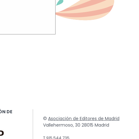
TO
uchar su
ÓN DE
©
Asociación de Editores de Madrid
Vallehermoso, 30 28015 Madrid
T.915 544 735