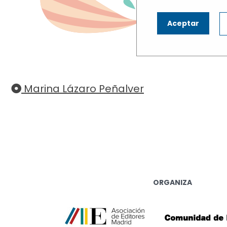
N
Aceptar
Haz cli
Marina Lázaro Peñalver
ORGANIZA