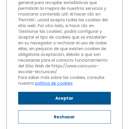
general para recopilar estadísticas que
permitirán la mejora de nuestros servicios y
Participantes del centros educativo
mostrarte contenido útil. Al hacer clic en
Colegio Alarcón
'Permitir', usted acepta todas las cookies del
sitio web. Por otro lado, si hace clic en
'Gestionar las cookies', podrá configurar y
NIVEL 3: Alumnos de 1 y 2 de
aceptar el tipo de cookies que se instalarán
BACHILLERATO
en su navegador o rechazar el uso de todas
ellas, sin perjuicio de que existen cookies de
Haz clic sobre el nombre del
obligatoria aceptación, debido a que son
necesarias para el correcto funcionamiento
alumno para escuchar su
del Sitio Web de https://www.concurso-
Microrrelato.
escolar-lectura.es/
Para saber más sobre las cookies, consulte
nuestra
política de cookies
.
Fernando Valdés Burgos
Aceptar
Mónica Reyero Fuentes
Rechazar
Víctor García Alonso