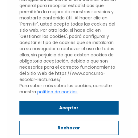
Participantes del centros educativo
general para recopilar estadísticas que
permitirán la mejora de nuestros servicios y
COLEGIO SANTA MARÍA LA
mostrarte contenido útil. Al hacer clic en
'Permitir', usted acepta todas las cookies del
BLANCA
sitio web. Por otro lado, si hace clic en
'Gestionar las cookies', podrá configurar y
aceptar el tipo de cookies que se instalarán
NIVEL 2: Alumnos de 3 y 4 de ESO
en su navegador o rechazar el uso de todas
Haz clic sobre el nombre del
ellas, sin perjuicio de que existen cookies de
obligatoria aceptación, debido a que son
alumno para escuchar su
necesarias para el correcto funcionamiento
Microrrelato.
del Sitio Web de https://www.concurso-
escolar-lectura.es/
Para saber más sobre las cookies, consulte
nuestra
política de cookies
.
Aitana Rodríguez De Cabo
Aceptar
Jorge García Macías
Rechazar
María Egido García