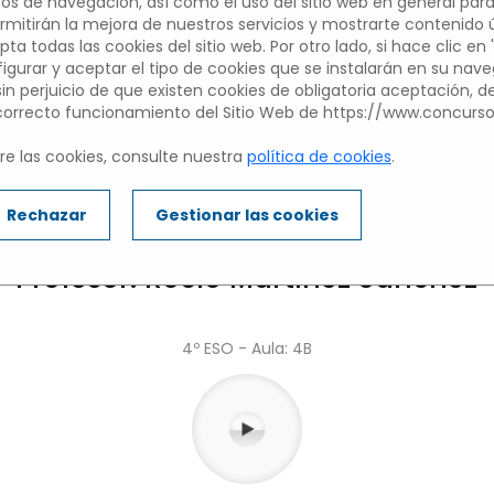
tos de navegación, así como el uso del sitio web en general para
mitirán la mejora de nuestros servicios y mostrarte contenido úti
pta todas las cookies del sitio web. Por otro lado, si hace clic en 
O HUMANITAS BILINGUAL
figurar y aceptar el tipo de cookies que se instalarán en su nav
 sin perjuicio de que existen cookies de obligatoria aceptación, 
TORREJÓN
 correcto funcionamiento del Sitio Web de https://www.concurs
e las cookies, consulte nuestra
política de cookies
.
Alicia Huang Huang
Rechazar
Gestionar las cookies
Profesor: Rocío Martínez Sánchez
4º ESO - Aula: 4B