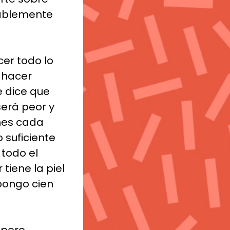
bablemente
er todo lo
 hacer
e dice que
será peor y
nes cada
 suficiente
todo el
tiene la piel
pongo cien