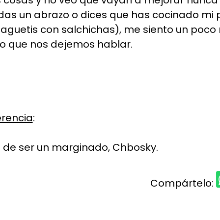
s cosas y no veo que vayan a mejorar nunca
as un abrazo o dices que has cocinado mi 
paguetis con salchichas), me siento un poco 
ro que nos dejemos hablar.
erencia
:
s de ser un marginado, Chbosky.
Compártelo: