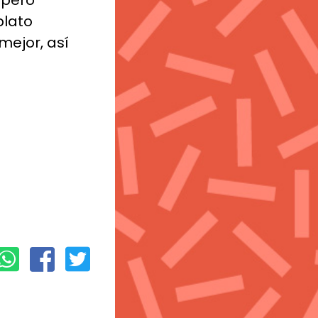
 pero
plato
mejor, así