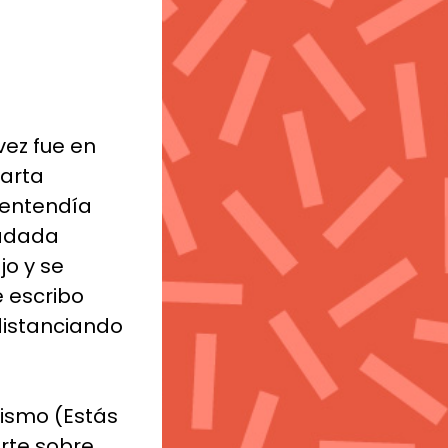
vez fue en
carta
 entendía
fadada
o y se
e escribo
distanciando
mismo (Estás
rte sobre