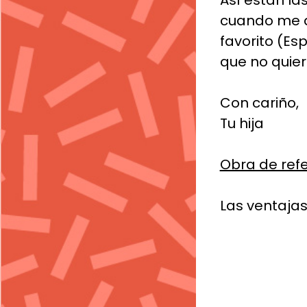
Así están la
cuando me d
favorito (Es
que no quie
Con cariño,
Tu hija
Obra de ref
Las ventaja