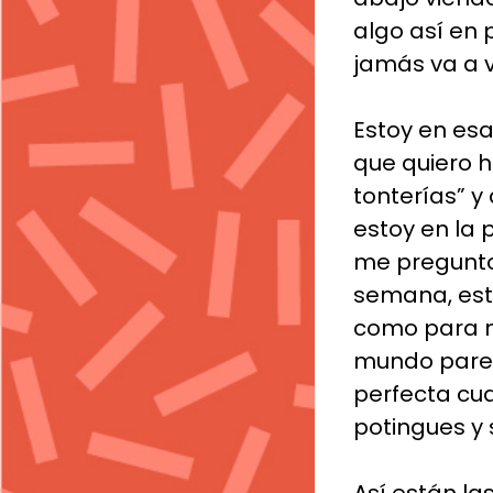
algo así en
jamás va a ve
Estoy en es
que quiero h
tonterías” y
estoy en la 
me pregunto
semana, estr
como para n
mundo parece
perfecta cua
potingues y 