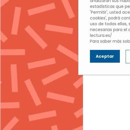
analizarán sus hábi
estadísticas que per
'Permitir', usted ace
COLEGI
cookies', podrá con
uso de todas ellas,
necesarias para el
lectura.es/
Para saber más sobr
Aceptar