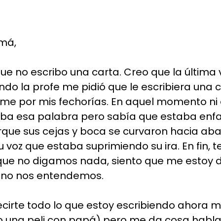
:
má,
e no escribo una carta. Creo que la última 
do la profe me pidió que le escribiera una 
me por mis fechorías. En aquel momento ni
caba esa palabra pero sabía que estaba en
que sus cejas y boca se curvaron hacia abaj
 voz que estaba suprimiendo su ira. En fin, t
ue no digamos nada, siento que me estoy 
e no nos entendemos.
decirte todo lo que estoy escribiendo ahora 
o una peli con papá) pero me da cosa habla