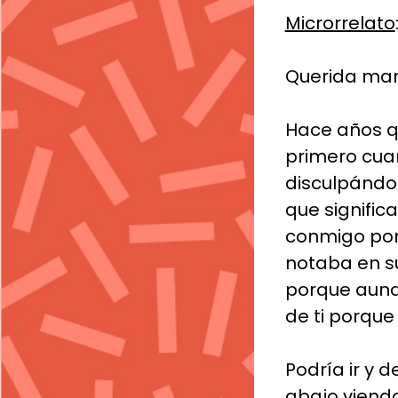
Microrrelato
Querida ma
Hace años qu
primero cuan
disculpándo
que signifi
conmigo por
notaba en su
porque aunq
de ti porqu
Podría ir y 
abajo viend