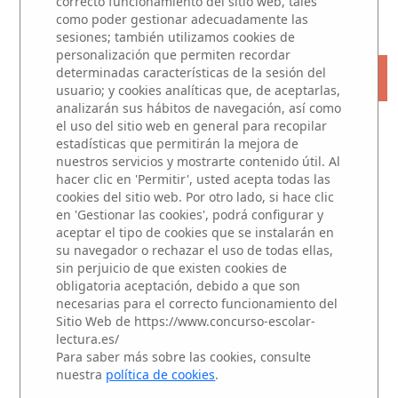
correcto funcionamiento del sitio web, tales
JURADO
|
PREMIOS
como poder gestionar adecuadamente las
sesiones; también utilizamos cookies de
personalización que permiten recordar
determinadas características de la sesión del
« VOLVER
usuario; y cookies analíticas que, de aceptarlas,
analizarán sus hábitos de navegación, así como
Microrrelatos
el uso del sitio web en general para recopilar
estadísticas que permitirán la mejora de
nuestros servicios y mostrarte contenido útil. Al
Participantes
hacer clic en 'Permitir', usted acepta todas las
cookies del sitio web. Por otro lado, si hace clic
en 'Gestionar las cookies', podrá configurar y
aceptar el tipo de cookies que se instalarán en
su navegador o rechazar el uso de todas ellas,
Edición 2025/2026
sin perjuicio de que existen cookies de
NIVEL 2: Alumnos de 3 y 4
obligatoria aceptación, debido a que son
necesarias para el correcto funcionamiento del
de ESO
Sitio Web de https://www.concurso-escolar-
lectura.es/
Haz clic sobre el del centro para acceder a
Para saber más sobre las cookies, consulte
sus Microrrelato.
nuestra
política de cookies
.