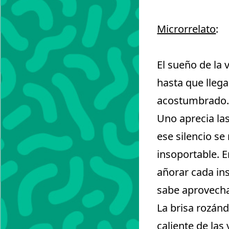
Microrrelato
:
El sueño de la 
hasta que lleg
acostumbrado...
Uno aprecia la
ese silencio se
insoportable. 
añorar cada in
sabe aprovecha
La brisa rozándo
caliente de las