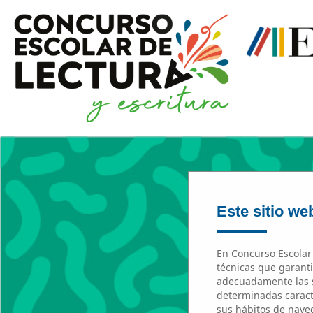
Este sitio web
En Concurso Escolar 
técnicas que garanti
adecuadamente las s
determinadas caracte
sus hábitos de naveg