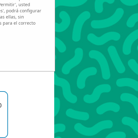
Permitir', usted
es', podrá configurar
s ellas, sin
s para el correcto
ez
0