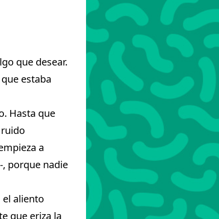
algo que desear.
o que estaba
o. Hasta que
 ruido
 empieza a
-, porque nadie
 el aliento
e que eriza la