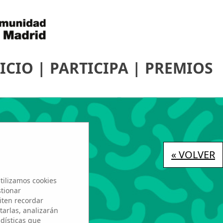
ICIO
|
PARTICIPA
|
PREMIOS
« VOLVER
tilizamos cookies
stionar
iten recordar
tarlas, analizarán
adísticas que