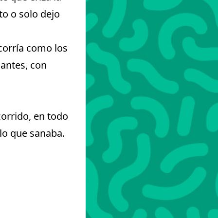
to o solo dejo
 corría como los
lantes, con
corrido, en todo
 lo que sanaba.