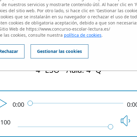
de nuestros servicios y mostrarte contenido útil. Al hacer clic en '
ies del sitio web. Por otro lado, si hace clic en 'Gestionar las cooki
Bryanna Craiciu
 cookies que se instalarán en su navegador o rechazar el uso de toda
sten cookies de obligatoria aceptación, debido a que son necesaria
Sitio Web de https://www.concurso-escolar-lectura.es/
e las cookies, consulte nuestra
política de cookies
.
rofesor: M.ª Carmen Pérez Álvar
Rechazar
Gestionar las cookies
4º ESO - Aula: 4º Q
0:00
0:0
100