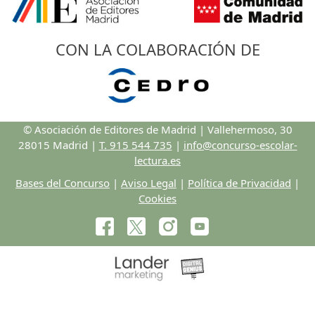
CON LA COLABORACIÓN DE
© Asociación de Editores de Madrid | Vallehermoso, 30
28015 Madrid |
T. 915 544 735
|
info@concurso-escolar-
lectura.es
Bases del Concurso
|
Aviso Legal
|
Política de Privacidad
|
Cookies