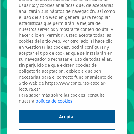
CARDENAL
usuario; y cookies analíticas que, de aceptarlas,
analizarán sus hábitos de navegación, así como
CISNEROS
el uso del sitio web en general para recopilar
estadísticas que permitirán la mejora de
nuestros servicios y mostrarte contenido útil. Al
hacer clic en 'Permitir', usted acepta todas las
Aitor Checa
cookies del sitio web. Por otro lado, si hace clic
en 'Gestionar las cookies', podrá configurar y
aceptar el tipo de cookies que se instalarán en
Hidalgo
su navegador o rechazar el uso de todas ellas,
sin perjuicio de que existen cookies de
obligatoria aceptación, debido a que son
necesarias para el correcto funcionamiento del
Profesor: Pablo Ramos
Sitio Web de https://www.concurso-escolar-
GonzÁlez Del Rivero
lectura.es/
Para saber más sobre las cookies, consulte
nuestra
política de cookies
.
2º BACHILLERATO - Aula: IES
Cardenal Cisneros 2º A
Aceptar