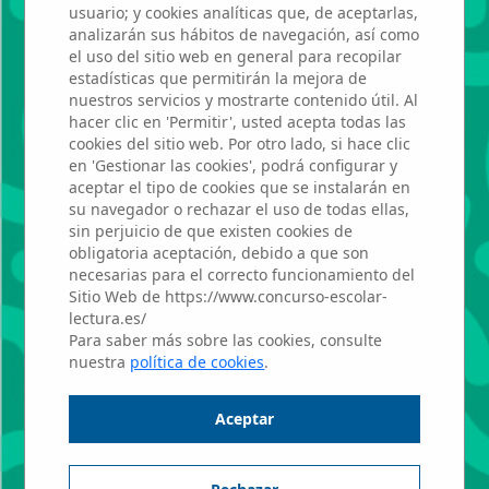
ALKOR
usuario; y cookies analíticas que, de aceptarlas,
analizarán sus hábitos de navegación, así como
el uso del sitio web en general para recopilar
estadísticas que permitirán la mejora de
Paula Martín
nuestros servicios y mostrarte contenido útil. Al
hacer clic en 'Permitir', usted acepta todas las
cookies del sitio web. Por otro lado, si hace clic
Martín
en 'Gestionar las cookies', podrá configurar y
aceptar el tipo de cookies que se instalarán en
su navegador o rechazar el uso de todas ellas,
sin perjuicio de que existen cookies de
Profesor: Soraya
obligatoria aceptación, debido a que son
Parralejo Utrilla
necesarias para el correcto funcionamiento del
Sitio Web de https://www.concurso-escolar-
lectura.es/
2º ESO - Aula: 2º ESO C
Para saber más sobre las cookies, consulte
nuestra
política de cookies
.
ALKOR
Aceptar
0:00
0:00