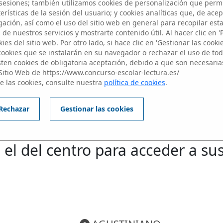
Participantes
esiones; también utilizamos cookies de personalización que perm
rísticas de la sesión del usuario; y cookies analíticas que, de acep
ación, así como el uso del sitio web en general para recopilar est
de nuestros servicios y mostrarte contenido útil. Al hacer clic en '
ies del sitio web. Por otro lado, si hace clic en 'Gestionar las cooki
 cookies que se instalarán en su navegador o rechazar el uso de toda
sten cookies de obligatoria aceptación, debido a que son necesaria
Sitio Web de https://www.concurso-escolar-lectura.es/
e las cookies, consulte nuestra
política de cookies
.
Edición 2024/2025
Rechazar
Gestionar las cookies
IVEL 2: Alumnos de 3 y 4 de E
 el del centro para acceder a su