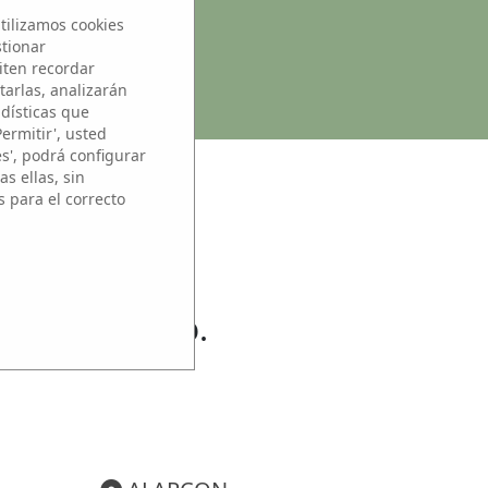
tilizamos cookies
stionar
iten recordar
tarlas, analizarán
adísticas que
Permitir', usted
es', podrá configurar
s ellas, sin
s para el correcto
SO
s Microrrelato.