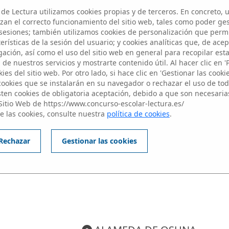
Participantes
de Lectura utilizamos cookies propias y de terceros. En concreto, u
zan el correcto funcionamiento del sitio web, tales como poder ge
esiones; también utilizamos cookies de personalización que perm
rísticas de la sesión del usuario; y cookies analíticas que, de acep
ación, así como el uso del sitio web en general para recopilar est
de nuestros servicios y mostrarte contenido útil. Al hacer clic en '
ies del sitio web. Por otro lado, si hace clic en 'Gestionar las cooki
 cookies que se instalarán en su navegador o rechazar el uso de toda
sten cookies de obligatoria aceptación, debido a que son necesaria
Sitio Web de https://www.concurso-escolar-lectura.es/
Edición 2024/2025
e las cookies, consulte nuestra
política de cookies
.
IVEL 1: Alumnos de 1 y 2 de E
Rechazar
Gestionar las cookies
 el del centro para acceder a su