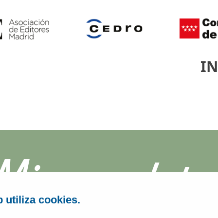
IN
Microrrelato
 utiliza cookies.